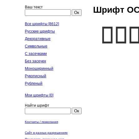
Ваш текст
Шрифт OCR
Ок
Все шрифты [8612]
Русские шрифты
Декоративные
Символьные
С засечками
Без засечек
Моноширинный
Рукописный
Рубленый
Мои шрифты [
0
]
Найти шрифт
Ок
Контакты / пожелания
Сайт в разных разрешениях