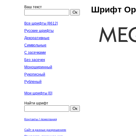
Ваш текст
Шрифт Ope
Ок
Все шрифты [8612]
Русские шрифты
Декоративные
Символьные
С засечками
Без засечек
Моноширинный
Рукописный
Рубленый
Мои шрифты [
0
]
Найти шрифт
Ок
Контакты / пожелания
Сайт в разных разрешениях