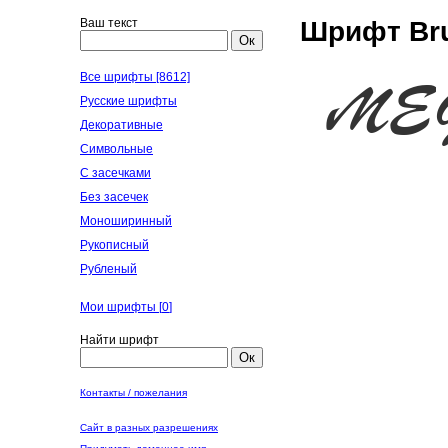
Ваш текст
Шрифт Bru
Ок
Все шрифты [8612]
Русские шрифты
Декоративные
Символьные
С засечками
Без засечек
Моноширинный
Рукописный
Рубленый
Мои шрифты [
0
]
Найти шрифт
Ок
Контакты / пожелания
Сайт в разных разрешениях