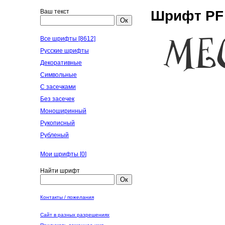
Ваш текст
Шрифт PF 
Ок
Все шрифты [8612]
Русские шрифты
Декоративные
Символьные
С засечками
Без засечек
Моноширинный
Рукописный
Рубленый
Мои шрифты [
0
]
Найти шрифт
Ок
Контакты / пожелания
Сайт в разных разрешениях