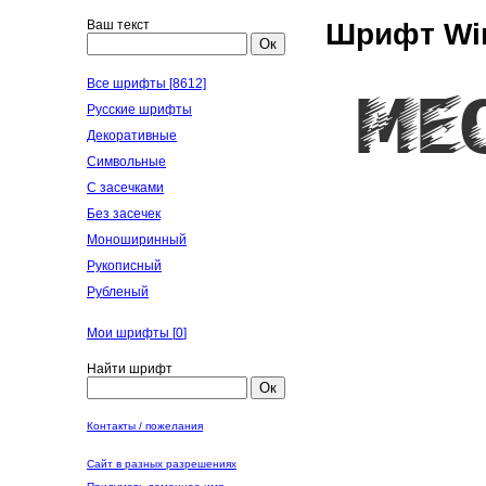
Ваш текст
Шрифт Win
Ок
Все шрифты [8612]
Русские шрифты
Декоративные
Символьные
С засечками
Без засечек
Моноширинный
Рукописный
Рубленый
Мои шрифты [
0
]
Найти шрифт
Ок
Контакты / пожелания
Сайт в разных разрешениях