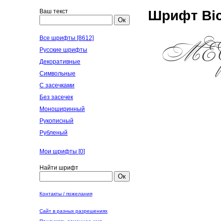
Ваш текст
Шрифт Bic
Ок
Все шрифты [8612]
Русские шрифты
Декоративные
Символьные
С засечками
Без засечек
Моноширинный
Рукописный
Рубленый
Мои шрифты [
0
]
Найти шрифт
Ок
Контакты / пожелания
Сайт в разных разрешениях