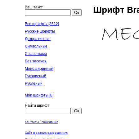
Ваш текст
Шрифт Bra
Ок
Все шрифты [8612]
Русские шрифты
Декоративные
Символьные
С засечками
Без засечек
Моноширинный
Рукописный
Рубленый
Мои шрифты [
0
]
Найти шрифт
Ок
Контакты / пожелания
Сайт в разных разрешениях