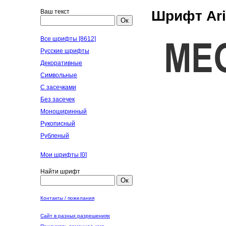
Ваш текст
Шрифт Ari
Ок
Все шрифты [8612]
Русские шрифты
Декоративные
Символьные
С засечками
Без засечек
Моноширинный
Рукописный
Рубленый
Мои шрифты [
0
]
Найти шрифт
Ок
Контакты / пожелания
Сайт в разных разрешениях