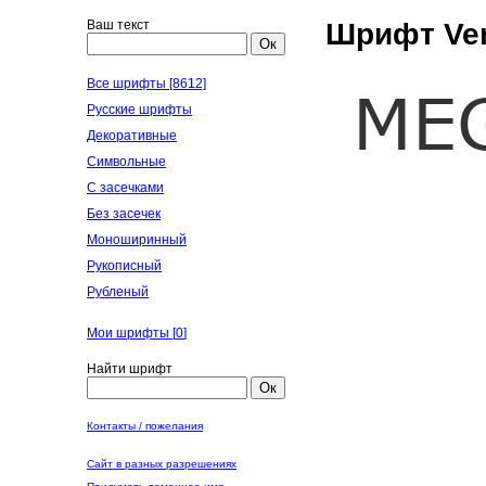
Ваш текст
Шрифт Ver
Ок
Все шрифты [8612]
Русские шрифты
Декоративные
Символьные
С засечками
Без засечек
Моноширинный
Рукописный
Рубленый
Мои шрифты [
0
]
Найти шрифт
Ок
Контакты / пожелания
Сайт в разных разрешениях