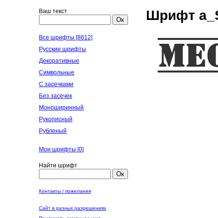
Ваш текст
Шрифт a_S
Ок
Все шрифты [8612]
Русские шрифты
Декоративные
Символьные
С засечками
Без засечек
Моноширинный
Рукописный
Рубленый
Мои шрифты [
0
]
Найти шрифт
Ок
Контакты / пожелания
Сайт в разных разрешениях