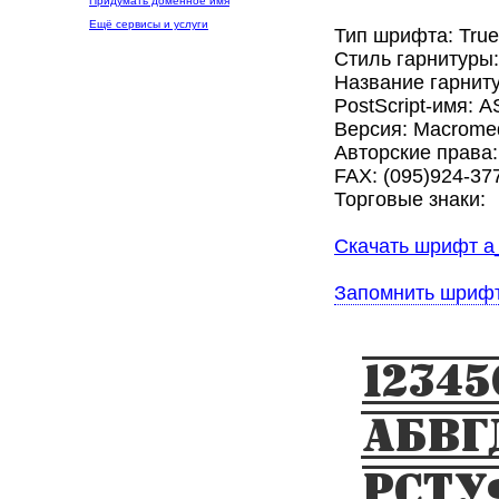
Придумать доменное имя
Ещё сервисы и услуги
Тип шрифта: Tru
Стиль гарнитуры
Название гарниту
PostScript-имя: A
Версия: Macromed
Авторские права
FAX: (095)924-377
Торговые знаки:
Скачать шрифт a_
Запомнить шриф