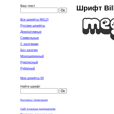
Ваш текст
Шрифт Bil
Ок
Все шрифты [8612]
Русские шрифты
Декоративные
Символьные
С засечками
Без засечек
Моноширинный
Рукописный
Рубленый
Мои шрифты [
0
]
Найти шрифт
Ок
Контакты / пожелания
Сайт в разных разрешениях