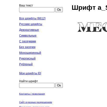
Ваш текст
Шрифт a_S
Ок
Все шрифты [8612]
Русские шрифты
Декоративные
Символьные
С засечками
Без засечек
Моноширинный
Рукописный
Рубленый
Мои шрифты [
0
]
Найти шрифт
Ок
Контакты / пожелания
Сайт в разных разрешениях