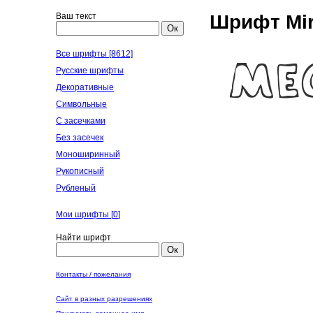
Ваш текст
Шрифт Mir
Ок
Все шрифты [8612]
Русские шрифты
Декоративные
Символьные
С засечками
Без засечек
Моноширинный
Рукописный
Рубленый
Мои шрифты [
0
]
Найти шрифт
Ок
Контакты / пожелания
Сайт в разных разрешениях