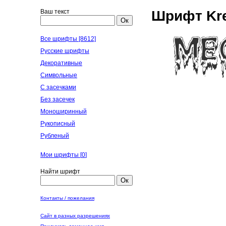
Ваш текст
Шрифт Kre
Ок
Все шрифты [8612]
Русские шрифты
Декоративные
Символьные
С засечками
Без засечек
Моноширинный
Рукописный
Рубленый
Мои шрифты [
0
]
Найти шрифт
Ок
Контакты / пожелания
Сайт в разных разрешениях