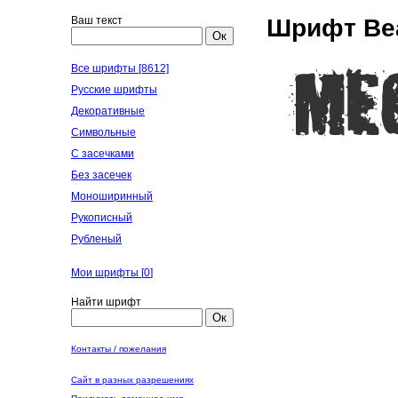
Ваш текст
Шрифт Bea
Ок
Все шрифты [8612]
Русские шрифты
Декоративные
Символьные
С засечками
Без засечек
Моноширинный
Рукописный
Рубленый
Мои шрифты [
0
]
Найти шрифт
Ок
Контакты / пожелания
Сайт в разных разрешениях