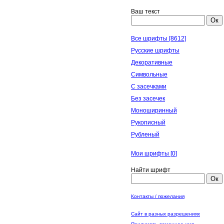
Ваш текст
Ок
Все шрифты [8612]
Русские шрифты
Декоративные
Символьные
С засечками
Без засечек
Моноширинный
Рукописный
Рубленый
Мои шрифты [
0
]
Найти шрифт
Ок
Контакты / пожелания
Сайт в разных разрешениях