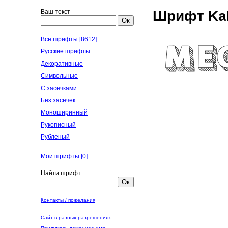
Ваш текст
Шрифт Ka
Ок
Все шрифты [8612]
Русские шрифты
Декоративные
Символьные
С засечками
Без засечек
Моноширинный
Рукописный
Рубленый
Мои шрифты [
0
]
Найти шрифт
Ок
Контакты / пожелания
Сайт в разных разрешениях