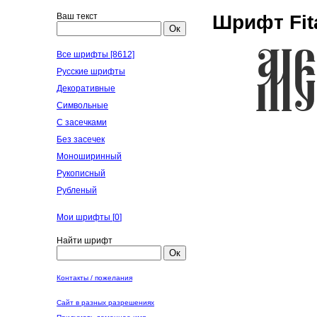
Ваш текст
Шрифт Fit
Ок
Все шрифты [8612]
Русские шрифты
Декоративные
Символьные
С засечками
Без засечек
Моноширинный
Рукописный
Рубленый
Мои шрифты [
0
]
Найти шрифт
Ок
Контакты / пожелания
Сайт в разных разрешениях