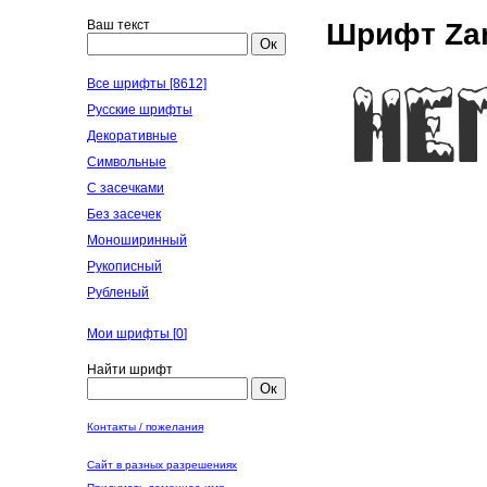
Ваш текст
Шрифт Zan
Ок
Все шрифты [8612]
Русские шрифты
Декоративные
Символьные
С засечками
Без засечек
Моноширинный
Рукописный
Рубленый
Мои шрифты [
0
]
Найти шрифт
Ок
Контакты / пожелания
Сайт в разных разрешениях