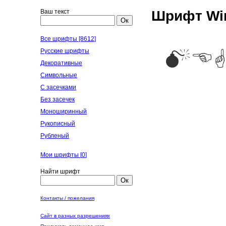
Ваш текст
Шрифт Win
Ок
Все шрифты [8612]
Русские шрифты
Декоративные
Символьные
С засечками
Без засечек
Моноширинный
Рукописный
Рубленый
Мои шрифты [
0
]
Найти шрифт
Ок
Контакты / пожелания
Сайт в разных разрешениях