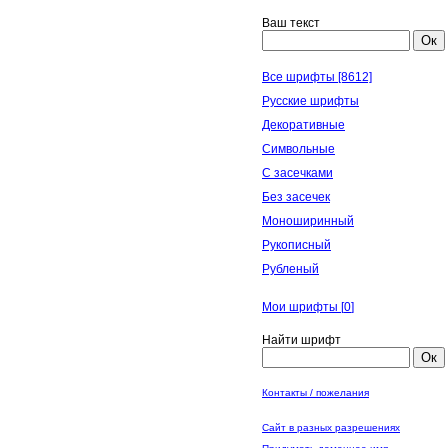
Ваш текст
Ок
Все шрифты [8612]
Русские шрифты
Декоративные
Символьные
С засечками
Без засечек
Моноширинный
Рукописный
Рубленый
Мои шрифты [
0
]
Найти шрифт
Ок
Контакты / пожелания
Сайт в разных разрешениях