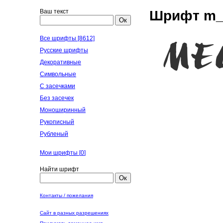
Ваш текст
Шрифт m_B
Ок
Все шрифты [8612]
Русские шрифты
Декоративные
Символьные
С засечками
Без засечек
Моноширинный
Рукописный
Рубленый
Мои шрифты [
0
]
Найти шрифт
Ок
Контакты / пожелания
Сайт в разных разрешениях