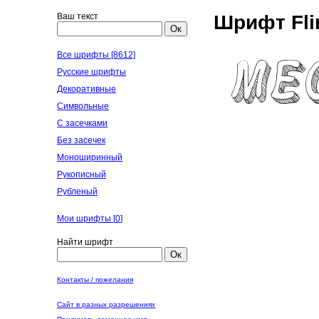
Ваш текст
Шрифт Fli
Ок
Все шрифты [8612]
Русские шрифты
Декоративные
Символьные
С засечками
Без засечек
Моноширинный
Рукописный
Рубленый
Мои шрифты [
0
]
Найти шрифт
Ок
Контакты / пожелания
Сайт в разных разрешениях