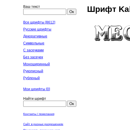
Ваш текст
Шрифт Kab
Ок
Все шрифты [8612]
Русские шрифты
Декоративные
Символьные
С засечками
Без засечек
Моноширинный
Рукописный
Рубленый
Мои шрифты [
0
]
Найти шрифт
Ок
Контакты / пожелания
Сайт в разных разрешениях