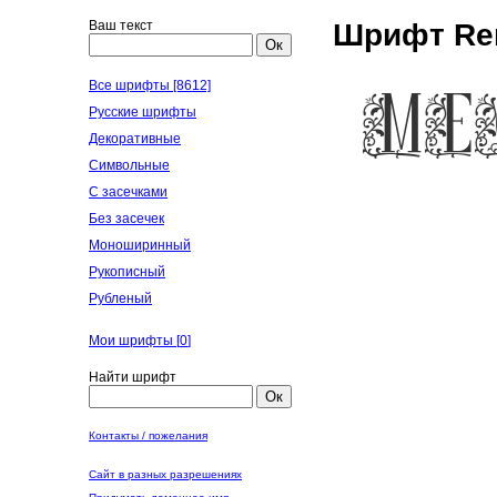
Ваш текст
Шрифт Rem
Ок
Все шрифты [8612]
Русские шрифты
Декоративные
Символьные
С засечками
Без засечек
Моноширинный
Рукописный
Рубленый
Мои шрифты [
0
]
Найти шрифт
Ок
Контакты / пожелания
Сайт в разных разрешениях