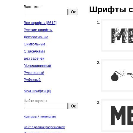
Ваш текст
Шрифты с
Ок
Все шрифты [8612]
Русские шрифты
Декоративные
Символьные
С засечками
Без засечек
Моноширинный
Рукописный
Рубленый
Мои шрифты [
0
]
Найти шрифт
Ок
Контакты / пожелания
Сайт в разных разрешениях