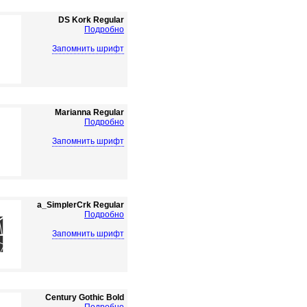
DS Kork Regular
Подробно
Запомнить шрифт
Marianna Regular
Подробно
Запомнить шрифт
a_SimplerCrk Regular
Подробно
Запомнить шрифт
Century Gothic Bold