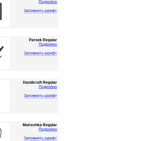
Подробно
Запомнить шрифт
Parsek Regular
Подробно
Запомнить шрифт
Handicraft Regular
Подробно
Запомнить шрифт
Matreshka Regular
Подробно
Запомнить шрифт