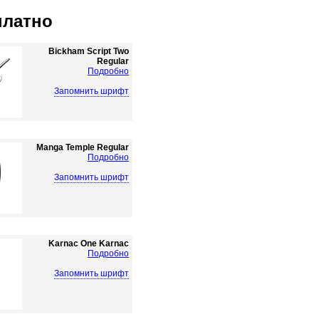
платно
Bickham Script Two
Regular
Подробно
Запомнить шрифт
Manga Temple Regular
Подробно
Запомнить шрифт
Karnac One Karnac
Подробно
Запомнить шрифт