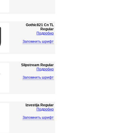
Gothic821 Cn TL
Regular
Подробно
Запомнить шрифт
Slipstream Regular
Подробно
Запомнить шрифт
Izvestija Regular
Подробно
Запомнить шрифт