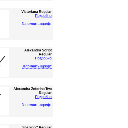
Victoriana Regular
Подробно
Запомнить шрифт
Alexandra Script
Regular
Подробно
Запомнить шрифт
Alexandra Zeferino Two
Regular
Подробно
Запомнить шрифт
ShablonC Regular