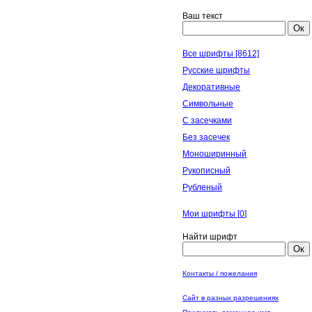
Ваш текст
Ок
Все шрифты [8612]
Русские шрифты
Декоративные
Символьные
С засечками
Без засечек
Моноширинный
Рукописный
Рубленый
Мои шрифты [
0
]
Найти шрифт
Ок
Контакты / пожелания
Сайт в разных разрешениях