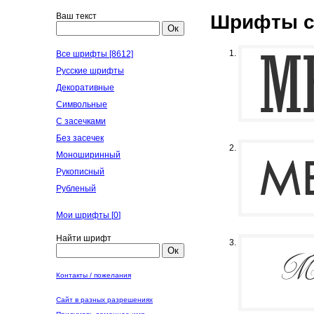
Ваш текст
Шрифты с
Ок
Все шрифты [8612]
Русские шрифты
Декоративные
Символьные
С засечками
Без засечек
Моноширинный
Рукописный
Рубленый
Мои шрифты [
0
]
Найти шрифт
Ок
Контакты / пожелания
Сайт в разных разрешениях