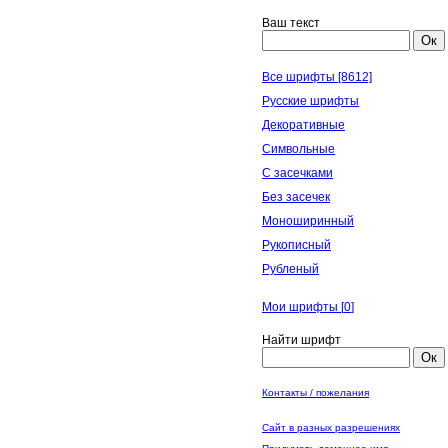
Ваш текст
Ок
Все шрифты [8612]
Русские шрифты
Декоративные
Символьные
С засечками
Без засечек
Моноширинный
Рукописный
Рубленый
Мои шрифты [
0
]
Найти шрифт
Ок
Контакты / пожелания
Сайт в разных разрешениях