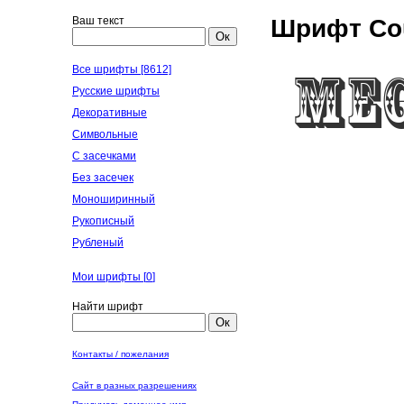
Ваш текст
Шрифт Cou
Ок
Все шрифты [8612]
Русские шрифты
Декоративные
Символьные
С засечками
Без засечек
Моноширинный
Рукописный
Рубленый
Мои шрифты [
0
]
Найти шрифт
Ок
Контакты / пожелания
Сайт в разных разрешениях