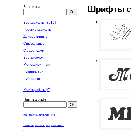
Ваш текст
Шрифты с 
Ок
Все шрифты [8612]
Русские шрифты
Декоративные
Символьные
С засечками
Без засечек
Моноширинный
Рукописный
Рубленый
Мои шрифты [
0
]
Найти шрифт
Ок
Контакты / пожелания
Сайт в разных разрешениях