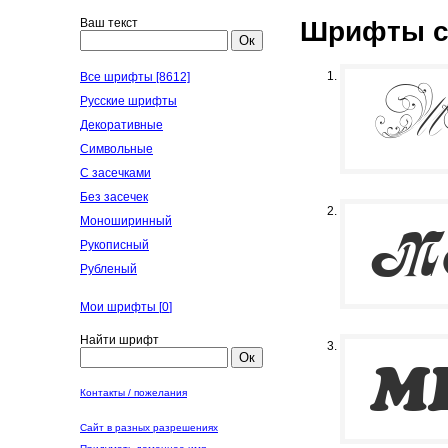
Ваш текст
Шрифты с
Ок
Все шрифты [8612]
Русские шрифты
Декоративные
Символьные
С засечками
Без засечек
Моноширинный
Рукописный
Рубленый
Мои шрифты [
0
]
Найти шрифт
Ок
Контакты / пожелания
Сайт в разных разрешениях