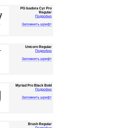
PG Isadora Cyr Pro
Regular
Подробно
Запомнить шрифт
Unicorn Regular
Подробно
Запомнить шрифт
Myriad Pro Black Bold
Подробно
Запомнить шрифт
Brush Regular