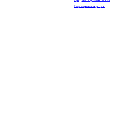
Придумать доменное имя
Ещё сервисы и услуги