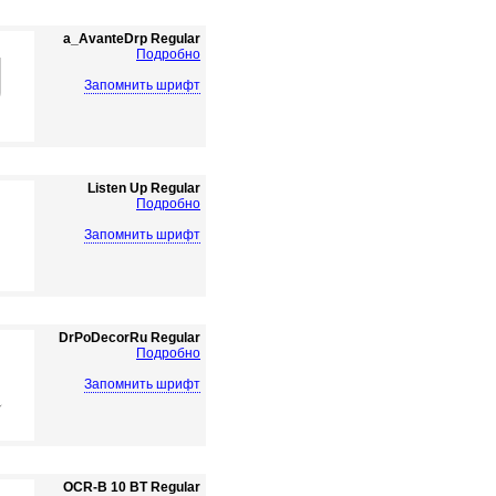
a_AvanteDrp Regular
Подробно
Запомнить шрифт
Listen Up Regular
Подробно
Запомнить шрифт
DrPoDecorRu Regular
Подробно
Запомнить шрифт
OCR-B 10 BT Regular