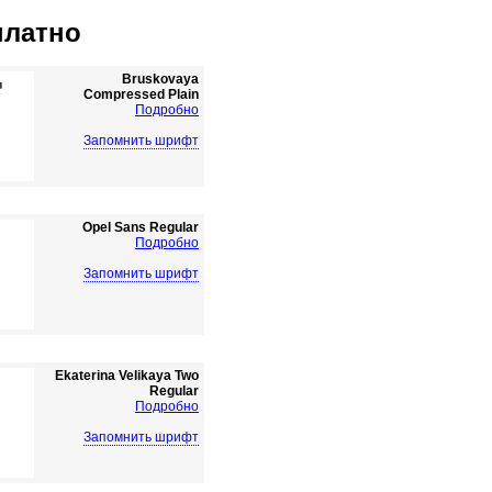
платно
Bruskovaya
Compressed Plain
Подробно
Запомнить шрифт
Opel Sans Regular
Подробно
Запомнить шрифт
Ekaterina Velikaya Two
Regular
Подробно
Запомнить шрифт