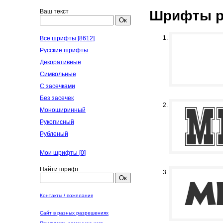
Ваш текст
Шрифты ру
Ок
Все шрифты [8612]
Русские шрифты
Декоративные
Символьные
С засечками
Без засечек
Моноширинный
Рукописный
Рубленый
Мои шрифты [
0
]
Найти шрифт
Ок
Контакты / пожелания
Сайт в разных разрешениях