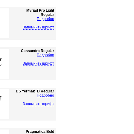
Myriad Pro Light
Regular
Подробно
Запомнить шрифт
Cassandra Regular
Подробно
Запомнить шрифт
DS Yermak_D Regular
Подробно
Запомнить шрифт
Pragmatica Bold