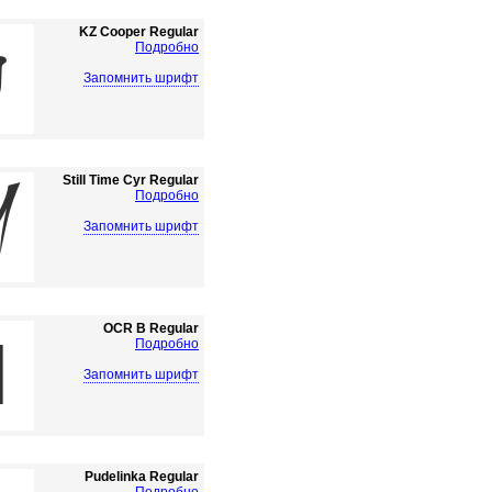
KZ Cooper Regular
Подробно
Запомнить шрифт
Still Time Cyr Regular
Подробно
Запомнить шрифт
OCR B Regular
Подробно
Запомнить шрифт
Pudelinka Regular