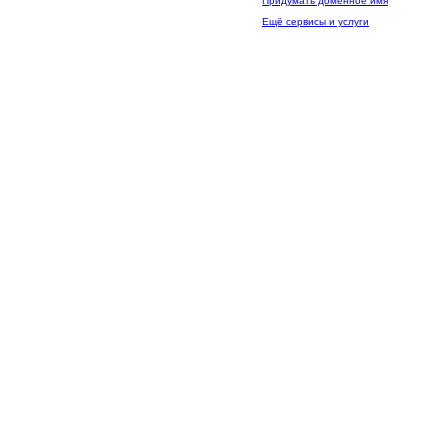
Придумать доменное имя
Ещё сервисы и услуги